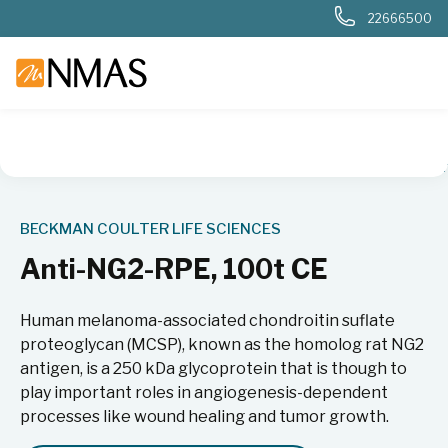
22666500
NMAS hjem
Produkter
Livsvitenskap
Flowcytometri
An
BECKMAN COULTER LIFE SCIENCES
Anti-NG2-RPE, 100t CE
Human melanoma-associated chondroitin suflate
proteoglycan (MCSP), known as the homolog rat NG2
antigen, is a 250 kDa glycoprotein that is though to
play important roles in angiogenesis-dependent
processes like wound healing and tumor growth.