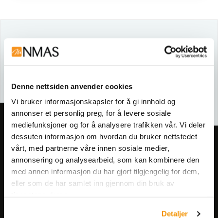
Sikkerhetsdatablad
B92429
Denne nettsiden anvender cookies
Vi bruker informasjonskapsler for å gi innhold og
annonser et personlig preg, for å levere sosiale
mediefunksjoner og for å analysere trafikken vår. Vi deler
dessuten informasjon om hvordan du bruker nettstedet
Meld deg på vårt nyhetsbrev!
vårt, med partnerne våre innen sosiale medier,
Få informasjon om produkter,
annonsering og analysearbeid, som kan kombinere den
med annen informasjon du har gjort tilgjengelig for dem,
arrangementer og kampanjer.
eller som de har samlet inn gjennom din bruk av
tjenestene deres.
Meld på nyhetsbrev
Detaljer