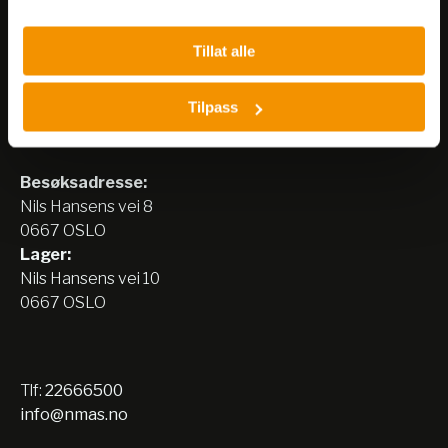
Tillat alle
Tilpass
Nerliens Meszansky AS
Besøksadresse:
Nils Hansens vei 8
0667 OSLO
Lager:
Nils Hansens vei 10
0667 OSLO
Tlf:
22666500
info@nmas.no