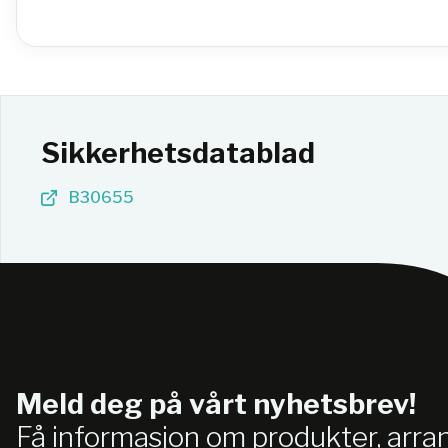
Sikkerhetsdatablad
B30655
Meld deg på vårt nyhetsbrev!
Få informasjon om produkter, arr