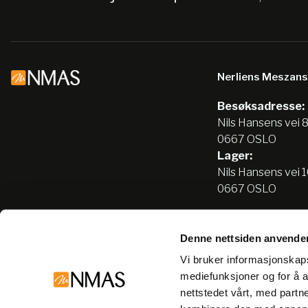
Nerliens Meszan
Besøksadresse:
Nils Hansens vei 
0667 OSLO
Lager:
Nils Hansens vei 
0667 OSLO
Denne nettsiden anvende
Tlf:
22666500
Vi bruker informasjonskapsl
info@nmas.no
mediefunksjoner og for å a
nettstedet vårt, med part