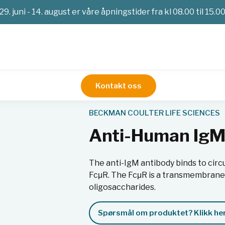
29. juni - 14. august er våre åpningstider fra kl 08.00 til 15.0
Kontakt oss
ntistoffer og reagenser
Anti-Human IgM-FITC, 50t, RUO
BECKMAN COULTER LIFE SCIENCES
Anti-Human IgM
The anti-IgM antibody binds to circ
FcμR. The FcμR is a transmembrane 
oligosaccharides.
Spørsmål om produktet? Klikk her