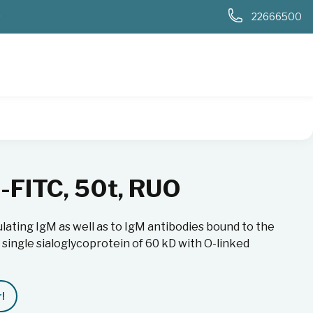
0
22666500
-FITC, 50t, RUO
ulating IgM as well as to IgM antibodies bound to the
single sialoglycoprotein of 60 kD with O-linked
!