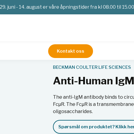
29. juni - 14. august er våre åpningstider fra kl 08.00 til 15.0
Kontakt oss
ntistoffer og reagenser
Anti-Human IgM-APC, 50t, RUO
BECKMAN COULTER LIFE SCIENCES
Anti-Human IgM
The anti-IgM antibody binds to circ
FcμR. The FcμR is a transmembrane 
oligosaccharides.
Spørsmål om produktet? Klikk her