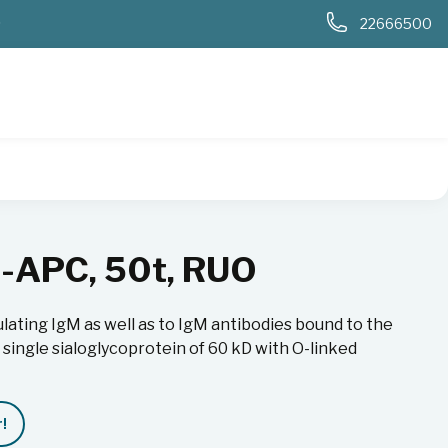
0
22666500
-APC, 50t, RUO
ulating IgM as well as to IgM antibodies bound to the
single sialoglycoprotein of 60 kD with O-linked
!