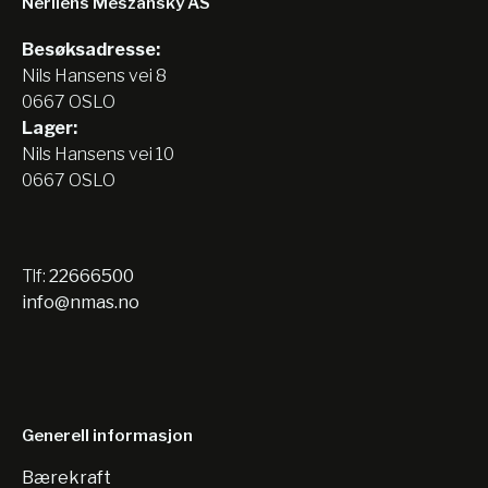
Nerliens Meszansky AS
Besøksadresse:
Nils Hansens vei 8
0667 OSLO
Lager:
Nils Hansens vei 10
0667 OSLO
Tlf:
22666500
info@nmas.no
Generell informasjon
Bærekraft