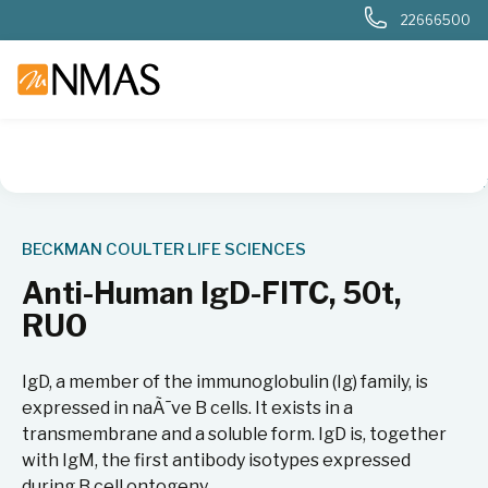
22666500
NMAS hjem
Produkter
Livsvitenskap
Flowcytometri
An
BECKMAN COULTER LIFE SCIENCES
Anti-Human IgD-FITC, 50t,
RUO
IgD, a member of the immunoglobulin (Ig) family, is
expressed in naÃ¯ve B cells. It exists in a
transmembrane and a soluble form. IgD is, together
with IgM, the first antibody isotypes expressed
during B cell ontogeny.