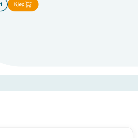
!
Kjøp