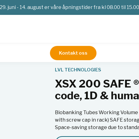
29. juni - 14. august er våre åpningstider fra kl 08.00 til 15.0
Kontakt oss
g plater
XSX 200 SAFE ® 0.2ml tubes, 2D bottom code, 1D &
LVL TECHNOLOGIES
XSX 200 SAFE ® 
code, 1D & huma
Biobanking Tubes Working Volume 20
with screw cap in rack) SAFE storag
Space-saving storage due to stand