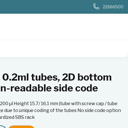
0
22666500
 human-readable side code
0.2ml tubes, 2D bottom
n-readable side code
0 µl Height 15.7/ 16.1 mm (tube with screw cap / tube
e due to unique coding of the tubes No side code option
ardized SBS rack