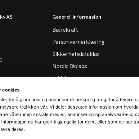
sky AS
Generell informasjon
Bærekraft
8
Personvernerklæring
Sikkerhetsdatablad
10
Nordic Biolabs
Jobb hos oss
r cookies
er for å gi innhold og annonser et personlig preg, for å levere s
nalysere trafikken vår. Vi deler dessuten informasjon om hvorda
nerne våre innen sosiale medier, annonsering og analysearbeid, 
formasjon du har gjort tilgjengelig for dem, eller som de har sa
stene deres.