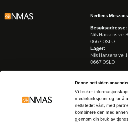
Nerliens Meszan
Besøksadresse:
Nils Hansens vei 
0667 OSLO
Lager:
Nils Hansens vei 
0667 OSLO
Denne nettsiden anvende
Tlf:
22666500
Vi bruker informasjonskapsl
info@nmas.no
mediefunksjoner og for å a
nettstedet vårt, med part
kombinere den med annen in
gjennom din bruk av tjene