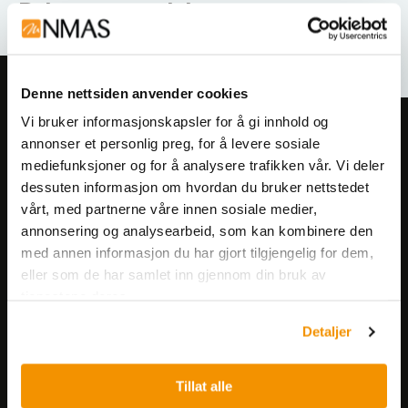
Relaterte produkter
Denne nettsiden anvender cookies
Vi bruker informasjonskapsler for å gi innhold og
Meld deg på vårt nyhetsbrev!
annonser et personlig preg, for å levere sosiale
Få informasjon om produkter,
mediefunksjoner og for å analysere trafikken vår. Vi deler
arrangementer og kampanjer.
dessuten informasjon om hvordan du bruker nettstedet
vårt, med partnerne våre innen sosiale medier,
annonsering og analysearbeid, som kan kombinere den
Meld på nyhetsbrev
med annen informasjon du har gjort tilgjengelig for dem,
eller som de har samlet inn gjennom din bruk av
tjenestene deres.
Detaljer
Tillat alle
Nerliens Meszansky AS