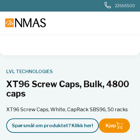
22666500
NMAS hjem
Produkter
Plast og glass i laboratoriet
Rør
LVL TECHNOLOGIES
XT96 Screw Caps, Bulk, 4800
caps
XT96 Screw Caps, White, CapRack SBS96, 50 racks
Spørsmål om produktet? Klikk her!
Kjøp