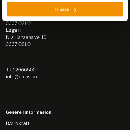
Besøksadresse:
Tilpass
Nils Hansens vei 8
0667 OSLO
Lager:
Nils Hansens vei 10
0667 OSLO
Tlf:
22666500
info@nmas.no
Generell informasjon
Bærekraft