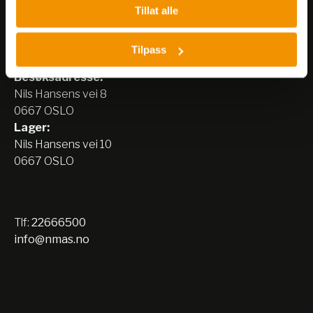
Tillat alle
Nerliens Meszansky AS
Tilpass
Besøksadresse:
Nils Hansens vei 8
0667 OSLO
Lager:
Nils Hansens vei 10
0667 OSLO
Tlf:
22666500
info@nmas.no