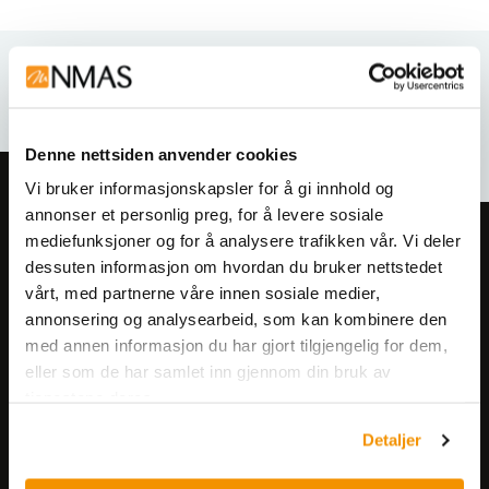
Relaterte produkter
Denne nettsiden anvender cookies
Vi bruker informasjonskapsler for å gi innhold og
annonser et personlig preg, for å levere sosiale
mediefunksjoner og for å analysere trafikken vår. Vi deler
Meld deg på vårt nyhetsbrev!
dessuten informasjon om hvordan du bruker nettstedet
Få informasjon om produkter,
vårt, med partnerne våre innen sosiale medier,
arrangementer og kampanjer.
annonsering og analysearbeid, som kan kombinere den
med annen informasjon du har gjort tilgjengelig for dem,
eller som de har samlet inn gjennom din bruk av
Meld på nyhetsbrev
tjenestene deres.
Detaljer