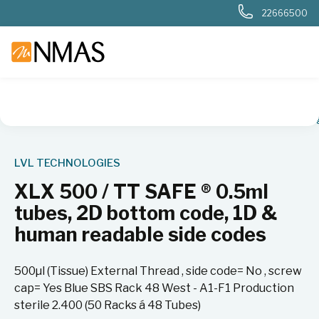
22666500
NMAS hjem
Produkter
Livsvitenskap
Biobank
2D-rør o
LVL TECHNOLOGIES
XLX 500 / TT SAFE ® 0.5ml
tubes, 2D bottom code, 1D &
human readable side codes
500µl (Tissue) External Thread , side code= No , screw
cap= Yes Blue SBS Rack 48 West - A1-F1 Production
sterile 2.400 (50 Racks á 48 Tubes)