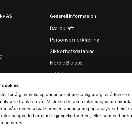
sky AS
Generell informasjon
Bærekraft
8
Personvernerklæring
Sikkerhetsdatablad
10
Nordic Biolabs
Jobb hos oss
r cookies
er for å gi innhold og annonser et personlig preg, for å levere s
nalysere trafikken vår. Vi deler dessuten informasjon om hvorda
nerne våre innen sosiale medier, annonsering og analysearbeid, 
formasjon du har gjort tilgjengelig for dem, eller som de har sa
stene deres.