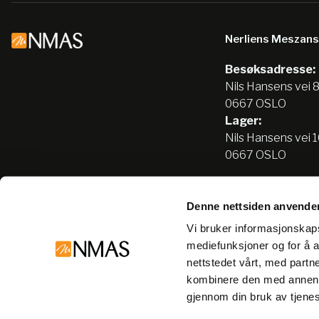
Nerliens Meszan
Besøksadresse:
Nils Hansens vei 
0667 OSLO
Lager:
Nils Hansens vei 
0667 OSLO
Denne nettsiden anvende
Tlf:
22666500
Vi bruker informasjonskapsl
info@nmas.no
mediefunksjoner og for å a
nettstedet vårt, med part
kombinere den med annen in
gjennom din bruk av tjene