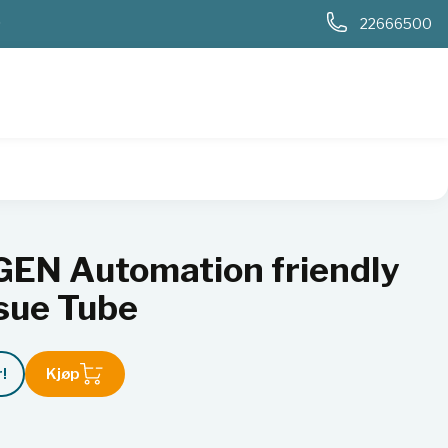
0
22666500
0 Tissue Tube
GEN Automation friendly
sue Tube
!
Kjøp