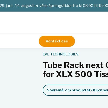
29. juni - 14. august er våre åpningstider fra kl 08.00 til 15.0
Kontakt oss
2D-rør
Tube Rack next GEN Automation friendly for XLX 50
LVL TECHNOLOGIES
Tube Rack next 
for XLX 500 Tis
Spørsmål om produktet? Klikk her