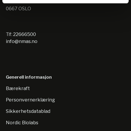
Nils Hansens vei 10
0667 OSLO
Tlf:
22666500
info@nmas.no
Generell informasjon
Bærekraft
Personvernerklæring
Sikkerhetsdatablad
Nordic Biolabs