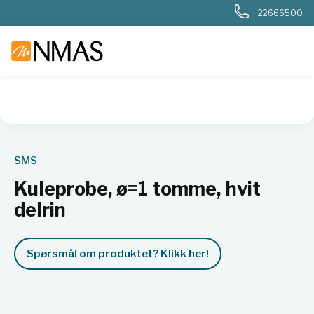
22666500
NMAS hjem
Produkter
Kjemi og industri
Materialtesting
SMS
Kuleprobe, ø=1 tomme, hvit
delrin
Spørsmål om produktet? Klikk her!