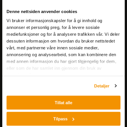
Meld deg på vårt nyhetsbrev!
Denne nettsiden anvender cookies
Få informasjon om produkter,
Vi bruker informasjonskapsler for å gi innhold og
arrangementer og kampanjer.
annonser et personlig preg, for å levere sosiale
mediefunksjoner og for å analysere trafikken vår. Vi deler
Meld på nyhetsbrev
dessuten informasjon om hvordan du bruker nettstedet
vårt, med partnerne våre innen sosiale medier,
annonsering og analysearbeid, som kan kombinere den
med annen informasjon du har gjort tilgjengelig for dem,
eller som de har samlet inn gjennom din bruk av
tjenestene deres.
Detaljer
Nerliens Meszansky AS
Besøksadresse:
Tillat alle
Nils Hansens vei 8
0667 OSLO
Tilpass
Lager: