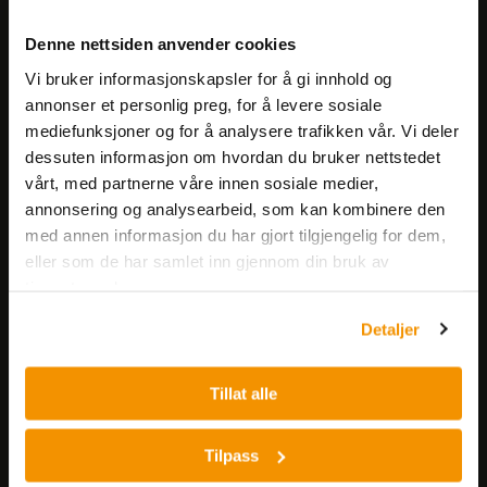
Meld deg på vårt nyhetsbrev!
Denne nettsiden anvender cookies
Få informasjon om produkter,
Vi bruker informasjonskapsler for å gi innhold og
arrangementer og kampanjer.
annonser et personlig preg, for å levere sosiale
mediefunksjoner og for å analysere trafikken vår. Vi deler
Meld på nyhetsbrev
dessuten informasjon om hvordan du bruker nettstedet
vårt, med partnerne våre innen sosiale medier,
annonsering og analysearbeid, som kan kombinere den
med annen informasjon du har gjort tilgjengelig for dem,
eller som de har samlet inn gjennom din bruk av
tjenestene deres.
Detaljer
Nerliens Meszansky AS
Besøksadresse:
Tillat alle
Nils Hansens vei 8
0667 OSLO
Tilpass
Lager: