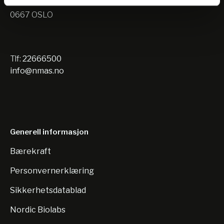
Nils Hansens vei 10
0667 OSLO
Tlf:
22666500
info@nmas.no
Generell informasjon
Bærekraft
Personvernerklæring
Sikkerhetsdatablad
Nordic Biolabs