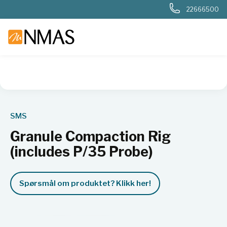
22666500
NMAS hjem
Produkter
Kjemi og industri
Materialtesting
SMS
Granule Compaction Rig
(includes P/35 Probe)
Spørsmål om produktet? Klikk her!