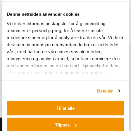
Updates via Internet
Denne nettsiden anvender cookies
Integrated functions:
Vis mer
Vi bruker informasjonskapsler for å gi innhold og
Variety of measurement units
annonser et personlig preg, for å levere sosiale
Piece-counting
mediefunksjoner og for å analysere trafikken vår. Vi deler
Percent weighing
dessuten informasjon om hvordan du bruker nettstedet
Live Animal weighing
vårt, med partnerne våre innen sosiale medier,
Dynamic weighing
annonsering og analysearbeid, som kan kombinere den
Varianter
Density determination
med annen informasjon du har gjort tilgjengelig for dem,
Formulation, Weight by totalisation
eller som de har samlet inn gjennom din bruk av
tjenestene deres.
Applications
Detaljer
Variety of measurement units
Percent weighing
Tillat alle
Piece counting
Tilpass