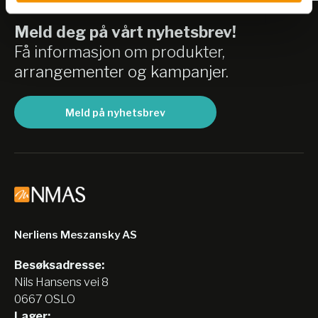
Animal weighing
Meld deg på vårt nyhetsbrev!
Check weighing
Få informasjon om produkter,
arrangementer og kampanjer.
Net total application: Add up summation
Free conversion Area conversion
Meld på nyhetsbrev
Density determination
Recorder
Dynamic differential weighing (weighing on
ship)
Nerliens Meszansky AS
Automatic repeatability test
Besøksadresse:
Statistics
Nils Hansens vei 8
0667 OSLO
Lager: