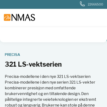
22666500
NMAS hjem
Produkter
Basis labutstyr
Vekter
Presisjo
PRECISA
321 LS-vektserien
Precisa-modellene i den nye 321 LS-vektserien
Precisa-modellene i den nye serien 321 LS-vekter
kombinerer presisjon med omfattende
brukervennlighet og en tiltalende design. Den
pålitelige integrerte veieteknologien er ekstremt
robust og langvarig. Brukerne kan stole på denne