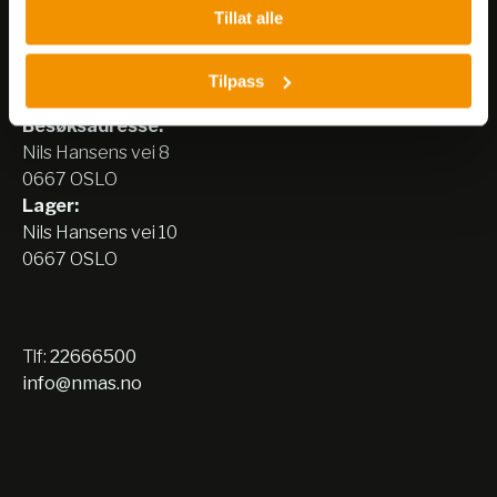
Tillat alle
Nerliens Meszansky AS
Tilpass
Besøksadresse:
Nils Hansens vei 8
0667 OSLO
Lager:
Nils Hansens vei 10
0667 OSLO
Tlf:
22666500
info@nmas.no