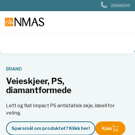
22666500
NMAS hjem
Produkter
Basis labutstyr
Veieskjeer, PS, 
BRAND
Veieskjeer, PS,
diamantformede
Lett og flat Impact PS antistatisk skje, ideell for
veiing.
Spørsmål om produktet? Klikk her!
Kjøp