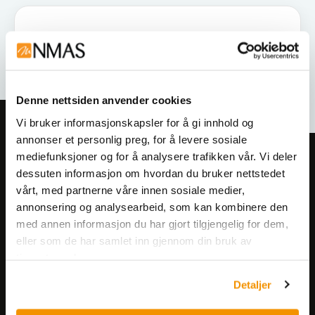
Denne nettsiden anvender cookies
Vi bruker informasjonskapsler for å gi innhold og
annonser et personlig preg, for å levere sosiale
mediefunksjoner og for å analysere trafikken vår. Vi deler
Meld deg på vårt nyhetsbrev!
dessuten informasjon om hvordan du bruker nettstedet
Få informasjon om produkter,
vårt, med partnerne våre innen sosiale medier,
arrangementer og kampanjer.
annonsering og analysearbeid, som kan kombinere den
med annen informasjon du har gjort tilgjengelig for dem,
eller som de har samlet inn gjennom din bruk av
Meld på nyhetsbrev
tjenestene deres.
Detaljer