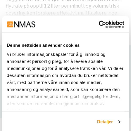
flytrate på opptil 1,2 liter per minutt og volumetrisk
dosering kan forskere effektivt multitaskere, noe
som sparer tid og ressurser. Det intuitive
Vis mer
grensesnittet gjør PURELAB Quest enkelt å betjene
og vedlikeholde, med lett utskiftbare forbruksvarer,
periodisk resirkulering og en forhåndsprogrammert
Denne nettsiden anvender cookies
desinfeksjonsprosess. Systemet er også miljøvennlig,
Vi bruker informasjonskapsler for å gi innhold og
laget av over 85 % resirkulerte materialer, og tilbyr
annonser et personlig preg, for å levere sosiale
Varianter
IoT-tilkobling for optimal fjernovervåking, noe som
mediefunksjoner og for å analysere trafikken vår. Vi deler
reduserer avbrudd, kostnader og miljøpåvirkning.
dessuten informasjon om hvordan du bruker nettstedet
Nøkkelfunksjoner:
vårt, med partnerne våre innen sosiale medier,
annonsering og analysearbeid, som kan kombinere den
Kompakt design:
Med en bredde på 232 mm og
med annen informasjon du har gjort tilgjengelig for dem,
høyde på 510 mm kan PURELAB Quest enkelt
eller som de har samlet inn gjennom din bruk av
plasseres på benken eller veggmonteres, noe
tjenestene deres.
som sparer verdifull laboratorieplass.
Detaljer
Rask flytrate:
Leverer vann med en hastighet på