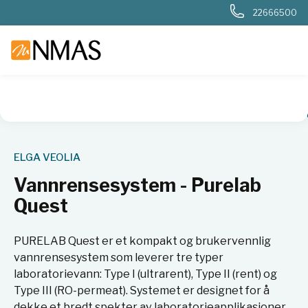
22666500
NMAS hjem
Produkter
Basis labutstyr
Vannrensing
Typ
ELGA VEOLIA
Vannrensesystem - Purelab
Quest
PURELAB Quest er et kompakt og brukervennlig
vannrensesystem som leverer tre typer
laboratorievann: Type I (ultrarent), Type II (rent) og
Type III (RO-permeat). Systemet er designet for å
dekke et bredt spekter av laboratorieapplikasjoner,