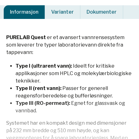
Informasjon
Varianter
Dokumenter
PURELAB Quest
er et avansert vannrensesystem
som leverer tre typer laboratorievann direkte fra
tappevann:
Type I (ultrarent vann):
Ideelt for kritiske
applikasjoner som HPLC og molekylærbiologiske
teknikker.
Type II (rent vann):
Passer for generell
reagensforberedelse og bufferløsninger.
Type III (RO-permeat):
Egnet for glassvask og
vannbad.
Systemet har en kompakt design med dimensjoner
på 232 mm bredde og 510 mm høyde, og kan
veggmonteres for å spare laboratorieplass. Med en