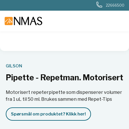
22666500
NMAS hjem
Produkter
Basis labutstyr
Væskehåndtering
GILSON
Pipette - Repetman. Motorisert
Motorisert repeterpipette som dispenserer volumer
fra 1 uL til 50 ml. Brukes sammen med Repet-Tips
Spørsmål om produktet? Klikk her!