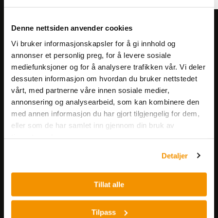
Denne nettsiden anvender cookies
Meld deg på vårt nyhetsbrev!
Få informasjon om produkter,
Vi bruker informasjonskapsler for å gi innhold og
annonser et personlig preg, for å levere sosiale
arrangementer og kampanjer.
mediefunksjoner og for å analysere trafikken vår. Vi deler
dessuten informasjon om hvordan du bruker nettstedet
Meld på nyhetsbrev
vårt, med partnerne våre innen sosiale medier,
annonsering og analysearbeid, som kan kombinere den
med annen informasjon du har gjort tilgjengelig for dem,
eller som de har samlet inn gjennom din bruk av
tjenestene deres.
Detaljer
Nerliens Meszansky AS
Tillat alle
Besøksadresse:
Nils Hansens vei 8
Tilpass
0667 OSLO