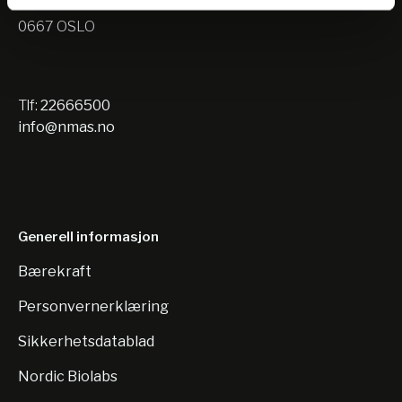
Nils Hansens vei 10
0667 OSLO
Tlf:
22666500
info@nmas.no
Generell informasjon
Bærekraft
Personvernerklæring
Sikkerhetsdatablad
Nordic Biolabs