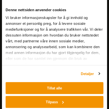
Meld deg på vårt nyhetsbrev!
Denne nettsiden anvender cookies
Få informasjon om produkter,
Vi bruker informasjonskapsler for å gi innhold og
arrangementer og kampanjer.
annonser et personlig preg, for å levere sosiale
mediefunksjoner og for å analysere trafikken vår. Vi deler
Meld på nyhetsbrev
dessuten informasjon om hvordan du bruker nettstedet
vårt, med partnerne våre innen sosiale medier,
annonsering og analysearbeid, som kan kombinere den
med annen informasjon du har gjort tilgjengelig for dem,
eller som de har samlet inn gjennom din bruk av
tjenestene deres.
Detaljer
Nerliens Meszansky AS
Besøksadresse:
Tillat alle
Nils Hansens vei 8
0667 OSLO
Tilpass
Lager: