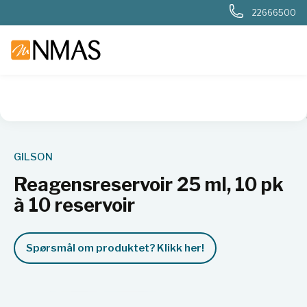
22666500
NMAS hjem
Produkter
Basis labutstyr
Væskehåndtering
GILSON
Reagensreservoir 25 ml, 10 pk
à 10 reservoir
Spørsmål om produktet? Klikk her!