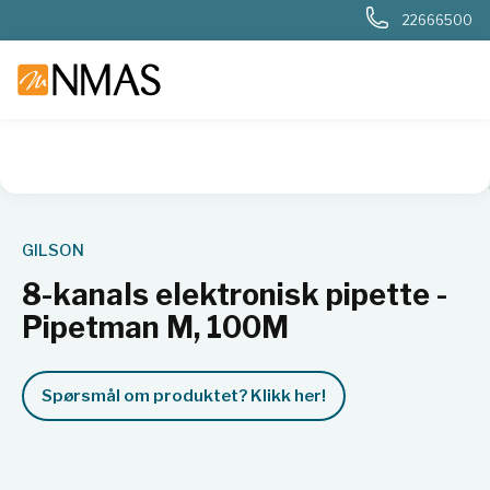
22666500
NMAS hjem
Produkter
Basis labutstyr
Væskehåndtering
GILSON
8-kanals elektronisk pipette -
Pipetman M, 100M
Spørsmål om produktet? Klikk her!