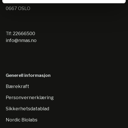
Nils Hansens vei 10
0667 OSLO
Tlf:
22666500
info@nmas.no
Generell informasjon
Bærekraft
Personvernerklæring
Sikkerhetsdatablad
Nordic Biolabs