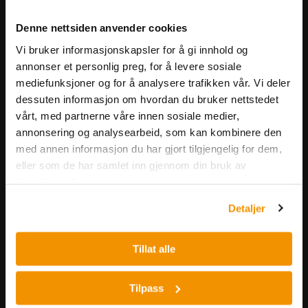
Meld deg på vårt nyhetsbrev!
Denne nettsiden anvender cookies
Få informasjon om produkter,
Vi bruker informasjonskapsler for å gi innhold og
arrangementer og kampanjer.
annonser et personlig preg, for å levere sosiale
mediefunksjoner og for å analysere trafikken vår. Vi deler
Meld på nyhetsbrev
dessuten informasjon om hvordan du bruker nettstedet
vårt, med partnerne våre innen sosiale medier,
annonsering og analysearbeid, som kan kombinere den
med annen informasjon du har gjort tilgjengelig for dem,
eller som de har samlet inn gjennom din bruk av
tjenestene deres.
Detaljer
Nerliens Meszansky AS
Besøksadresse:
Tillat alle
Nils Hansens vei 8
0667 OSLO
Tilpass
Lager: