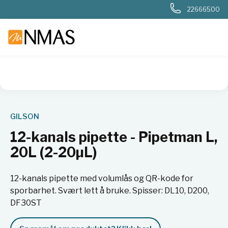
22666500
NMAS hjem
Produkter
Basis labutstyr
Væskehåndtering
GILSON
12-kanals pipette - Pipetman L,
20L (2-20µL)
12-kanals pipette med volumlås og QR-kode for
sporbarhet. Svært lett å bruke. Spisser: DL10, D200,
DF30ST