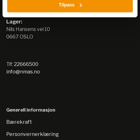
Tilpass
Nils Hansens vei 8
0667 OSLO
Lager:
Nils Hansens vei 10
0667 OSLO
Tlf:
22666500
info@nmas.no
Generell informasjon
Bærekraft
Personvernerklæring