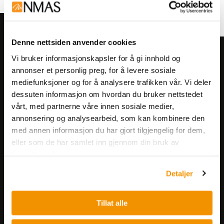
Denne nettsiden anvender cookies
Meld deg på vårt nyhetsbrev!
Vi bruker informasjonskapsler for å gi innhold og
annonser et personlig preg, for å levere sosiale
Få informasjon om produkter,
mediefunksjoner og for å analysere trafikken vår. Vi deler
arrangementer og kampanjer.
dessuten informasjon om hvordan du bruker nettstedet
vårt, med partnerne våre innen sosiale medier,
Meld på nyhetsbrev
annonsering og analysearbeid, som kan kombinere den
med annen informasjon du har gjort tilgjengelig for dem,
eller som de har samlet inn gjennom din bruk av
tjenestene deres.
Detaljer
Nerliens Meszansky AS
Tillat alle
Besøksadresse: