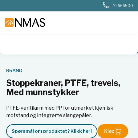
22666500
NMAS hjem
Produkter
Basis labutstyr
Stoppekraner, PT
BRAND
Stoppekraner, PTFE, treveis,
Med munnstykker
PTFE-ventilarm med PP for utmerket kjemisk
motstand og integrerte slangepåler.
Spørsmål om produktet? Klikk her!
Kjøp