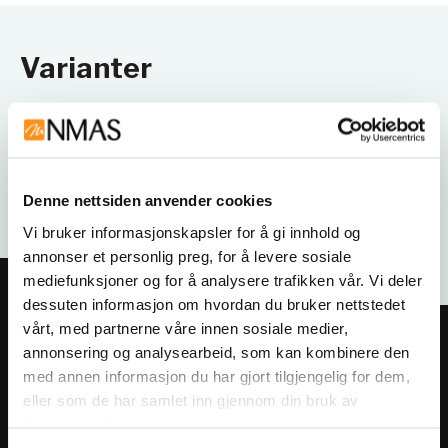
Varianter
Denne nettsiden anvender cookies
Vi bruker informasjonskapsler for å gi innhold og
annonser et personlig preg, for å levere sosiale
mediefunksjoner og for å analysere trafikken vår. Vi deler
dessuten informasjon om hvordan du bruker nettstedet
vårt, med partnerne våre innen sosiale medier,
Meld deg på vårt nyhetsbrev!
annonsering og analysearbeid, som kan kombinere den
Få informasjon om produkter,
med annen informasjon du har gjort tilgjengelig for dem,
eller som de har samlet inn gjennom din bruk av
arrangementer og kampanjer.
tjenestene deres.