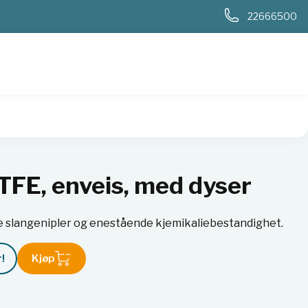
0
22666500
TFE, enveis, med dyser
e slangenipler og enestående kjemikaliebestandighet.
!
Kjøp