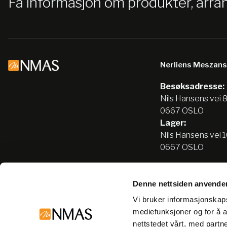
Få informasjon om produkter, arr
Nerliens Meszan
Besøksadresse:
Nils Hansens vei 
0667 OSLO
Lager:
Nils Hansens vei 
0667 OSLO
Denne nettsiden anvende
Tlf:
22666500
Vi bruker informasjonskapsl
info@nmas.no
mediefunksjoner og for å a
nettstedet vårt, med part