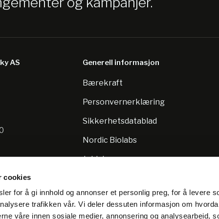
angementer og kampanjer.
sky AS
Generell informasjon
Bærekraft
8
Personvernerklæring
Sikkerhetsdatablad
10
Nordic Biolabs
Jobb hos oss
r cookies
er for å gi innhold og annonser et personlig preg, for å levere s
nalysere trafikken vår. Vi deler dessuten informasjon om hvorda
nerne våre innen sosiale medier, annonsering og analysearbeid, 