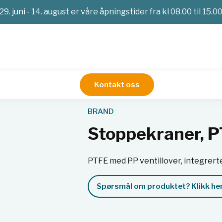
29. juni - 14. august er våre åpningstider fra kl 08.00 til 15.0
Kontakt oss
FE, enveis, med dyser
BRAND
Stoppekraner, P
PTFE med PP ventillover, integrert
Spørsmål om produktet? Klikk her