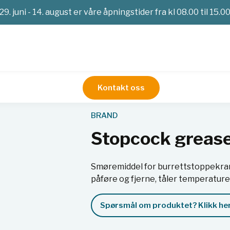
29. juni - 14. august er våre åpningstider fra kl 08.00 til 15.0
Kontakt oss
 silicone-free
BRAND
Stopcock grease,
Smøremiddel for burrettstoppekran
påføre og fjerne, tåler temperaturer 
Spørsmål om produktet? Klikk her