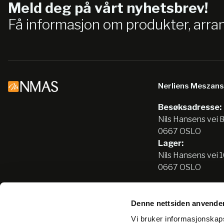
Meld deg på vårt nyhetsbrev!
Få informasjon om produkter, arr
Nerliens Meszan
Besøksadresse:
Nils Hansens vei 
0667 OSLO
Lager:
Nils Hansens vei 
0667 OSLO
Denne nettsiden anvende
Tlf:
22666500
Vi bruker informasjonskapsl
info@nmas.no