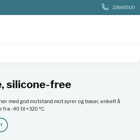
0
22666500
 silicone-free
er med god motstand mot syrer og baser, enkelt å
fra -40 til +320 ºC.
!