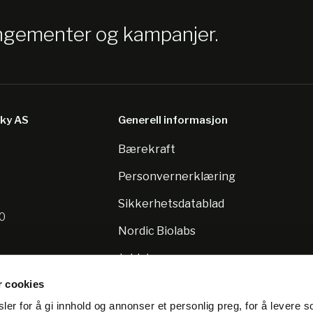
angementer og kampanjer.
sky AS
Generell informasjon
Bærekraft
8
Personvernerklæring
Sikkerhetsdatablad
10
Nordic Biolabs
Jobb hos oss
r cookies
er for å gi innhold og annonser et personlig preg, for å levere s