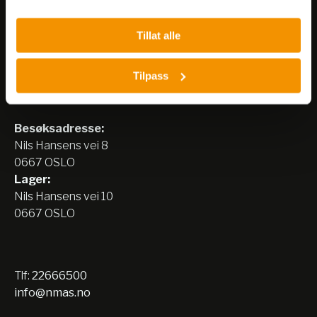
Tillat alle
Tilpass
Nerliens Meszansky AS
Besøksadresse:
Nils Hansens vei 8
0667 OSLO
Lager:
Nils Hansens vei 10
0667 OSLO
Tlf:
22666500
info@nmas.no