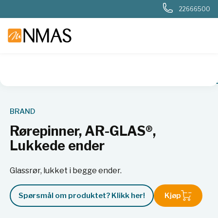
22666500
NMAS hjem
Produkter
Basis labutstyr
Rørepinner, AR-G
BRAND
Rørepinner, AR-GLAS®,
Lukkede ender
Glassrør, lukket i begge ender.
Spørsmål om produktet? Klikk her!
Kjøp