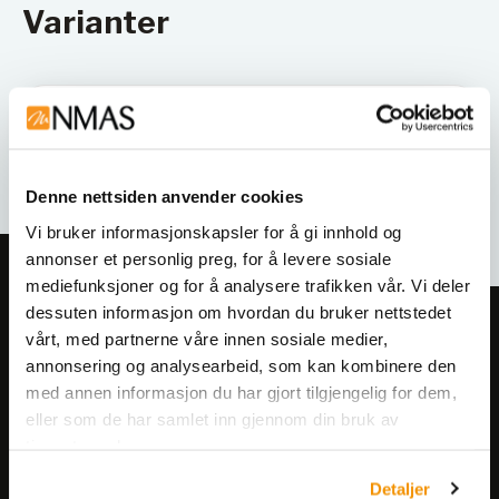
Varianter
Denne nettsiden anvender cookies
Vi bruker informasjonskapsler for å gi innhold og
annonser et personlig preg, for å levere sosiale
mediefunksjoner og for å analysere trafikken vår. Vi deler
dessuten informasjon om hvordan du bruker nettstedet
Meld deg på vårt nyhetsbrev!
vårt, med partnerne våre innen sosiale medier,
Få informasjon om produkter,
annonsering og analysearbeid, som kan kombinere den
med annen informasjon du har gjort tilgjengelig for dem,
arrangementer og kampanjer.
eller som de har samlet inn gjennom din bruk av
tjenestene deres.
Meld på nyhetsbrev
Detaljer