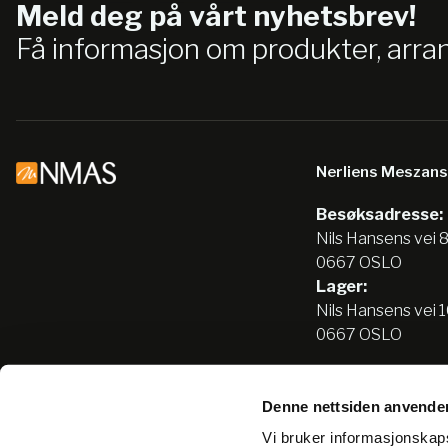
Meld deg på vårt nyhetsbrev!
Få informasjon om produkter, arr
Nerliens Meszan
Besøksadresse:
Nils Hansens vei 
0667 OSLO
Lager:
Nils Hansens vei 
0667 OSLO
Denne nettsiden anvende
Tlf:
22666500
Vi bruker informasjonskapsl
info@nmas.no