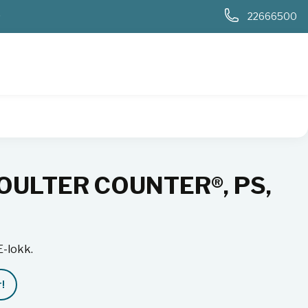
0
22666500
 COULTER COUNTER®, PS,
-lokk.
!