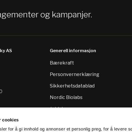
angementer og kampanjer.
sky AS
Generell informasjon
Bærekraft
8
Personvernerklæring
Sikkerhetsdatablad
10
Nordic Biolabs
Jobb hos oss
r cookies
er for å gi innhold og annonser et personlig preg, for å levere s