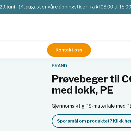
29. juni - 14. august er våre åpningstider fra kl 08.00 til 15.0
Kontakt oss
COULTER COUNTER®, PS, med lokk, PE
BRAND
Prøvebeger til
med lokk, PE
Gjennomsiktig PS-materiale med PE
Spørsmål om produktet? Klikk her