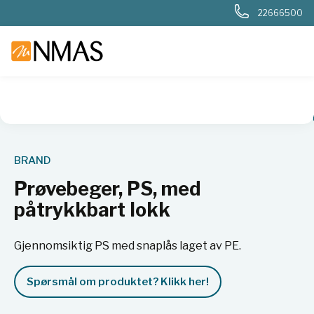
22666500
NMAS hjem
Produkter
Basis labutstyr
Prøvebeger, PS, m
BRAND
Prøvebeger, PS, med
påtrykkbart lokk
Gjennomsiktig PS med snaplås laget av PE.
Spørsmål om produktet? Klikk her!