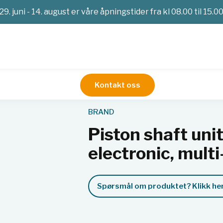
29. juni - 14. august er våre åpningstider fra kl 08.00 til 15.0
Kontakt oss
t Transferpette® electronic, multi-channel
BRAND
Piston shaft uni
electronic, mult
Spørsmål om produktet? Klikk her