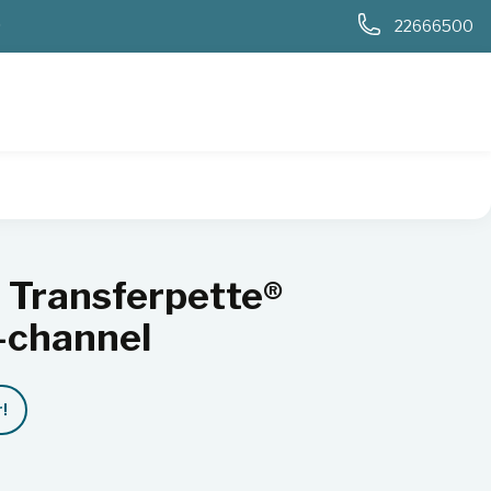
0
22666500
t Transferpette®
i-channel
!