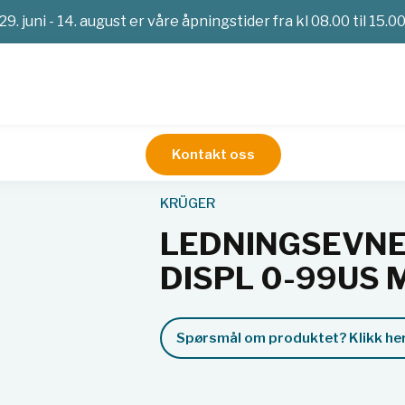
29. juni - 14. august er våre åpningstider fra kl 08.00 til 15.0
Kontakt oss
LER APTEST 2D DISPL 0-99US M/KABEL+ELEKTR
KRÜGER
LEDNINGSEVNE
DISPL 0-99US
Spørsmål om produktet? Klikk her