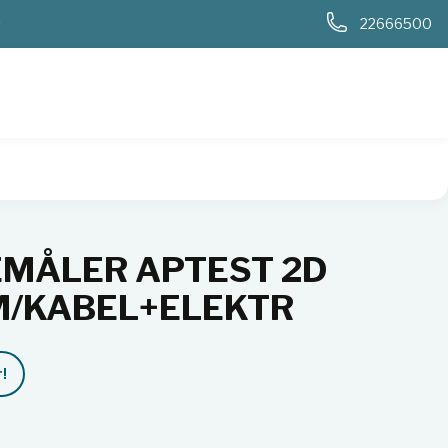
0
22666500
MÅLER APTEST 2D
 M/KABEL+ELEKTR
!