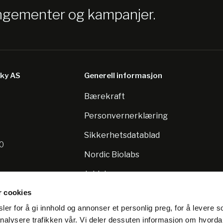
angementer og kampanjer.
sky AS
Generell informasjon
Bærekraft
8
Personvernerklæring
Sikkerhetsdatablad
10
Nordic Biolabs
Jobb hos oss
r cookies
er for å gi innhold og annonser et personlig preg, for å levere s
nalysere trafikken vår. Vi deler dessuten informasjon om hvorda