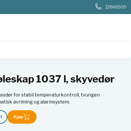
0
22666500
øleskap 1037 l, skyvedør
sdør for stabil temperaturkontroll, tvungen
tomatisk avriming og alarmsystem.
!
Kjøp