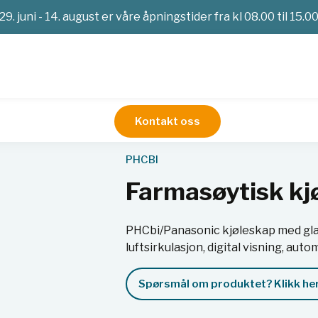
29. juni - 14. august er våre åpningstider fra kl 08.00 til 15.0
Kontakt oss
leskap
Farmasøytisk kjøleskap 1037 l, skyvedør
PHCBI
Farmasøytisk kj
PHCbi/Panasonic kjøleskap med glas
luftsirkulasjon, digital visning, au
Spørsmål om produktet? Klikk her