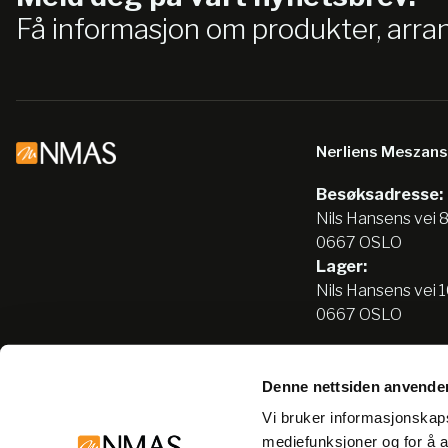
Få informasjon om produkter, arr
Nerliens Meszan
Besøksadresse:
Nils Hansens vei 
0667 OSLO
Lager:
Nils Hansens vei 
0667 OSLO
Denne nettsiden anvende
Tlf:
22666500
Vi bruker informasjonskapsl
info@nmas.no
mediefunksjoner og for å a