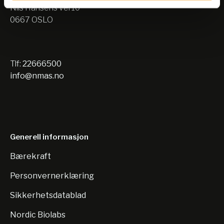
Nils Hansens vei 10
0667 OSLO
Tlf:
22666500
info@nmas.no
Generell informasjon
Bærekraft
Personvernerklæring
Sikkerhetsdatablad
Nordic Biolabs