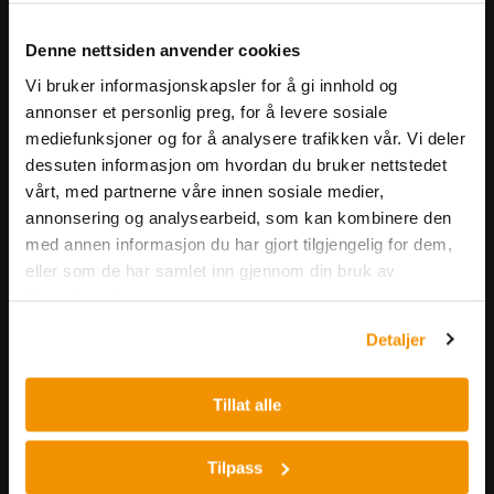
Meld deg på vårt nyhetsbrev!
Denne nettsiden anvender cookies
Få informasjon om produkter,
Vi bruker informasjonskapsler for å gi innhold og
arrangementer og kampanjer.
annonser et personlig preg, for å levere sosiale
mediefunksjoner og for å analysere trafikken vår. Vi deler
dessuten informasjon om hvordan du bruker nettstedet
Meld på nyhetsbrev
vårt, med partnerne våre innen sosiale medier,
annonsering og analysearbeid, som kan kombinere den
med annen informasjon du har gjort tilgjengelig for dem,
eller som de har samlet inn gjennom din bruk av
tjenestene deres.
Detaljer
Nerliens Meszansky AS
Besøksadresse:
Tillat alle
Nils Hansens vei 8
0667 OSLO
Tilpass
Lager: