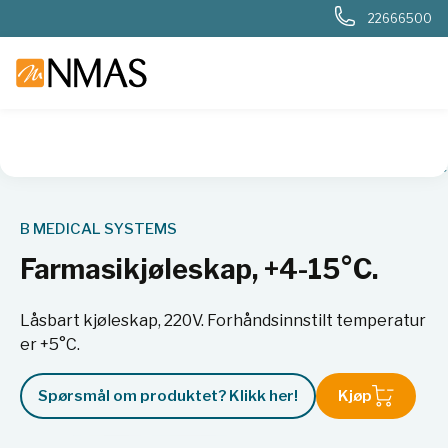
22666500
NMAS hjem
Produkter
Basis labutstyr
Kjøl og frys
Kjøl
B MEDICAL SYSTEMS
Farmasikjøleskap, +4-15°C.
Låsbart kjøleskap, 220V. Forhåndsinnstilt temperatur
er +5°C.
Spørsmål om produktet? Klikk her!
Kjøp