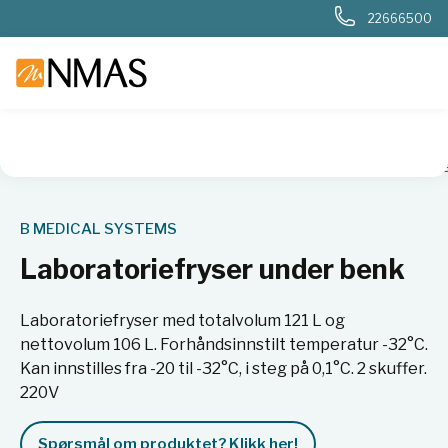
22666500
NMAS hjem
Produkter
Basis labutstyr
Kjøl og frys
Frys
B MEDICAL SYSTEMS
Laboratoriefryser under benk
Laboratoriefryser med totalvolum 121 L og
nettovolum 106 L. Forhåndsinnstilt temperatur -32°C.
Kan innstilles fra -20 til -32°C, i steg på 0,1°C. 2 skuffer.
220V
Spørsmål om produktet? Klikk her!