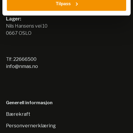
Tilpass
Nils Hansens vei 8
0667 OSLO
Lager:
Nils Hansens vei 10
0667 OSLO
Tlf:
22666500
info@nmas.no
Generell informasjon
Bærekraft
Personvernerklæring