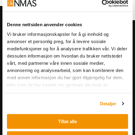
Denne nettsiden anvender cookies
Meld deg på vårt nyhetsbrev!
Vi bruker informasjonskapsler for å gi innhold og
Få informasjon om produkter,
annonser et personlig preg, for å levere sosiale
mediefunksjoner og for å analysere trafikken vår. Vi deler
arrangementer og kampanjer.
dessuten informasjon om hvordan du bruker nettstedet
vårt, med partnerne våre innen sosiale medier,
Meld på nyhetsbrev
annonsering og analysearbeid, som kan kombinere den
med annen informasjon du har gjort tilgjengelig for dem,
eller som de har samlet inn gjennom din bruk av
tjenestene deres.
Detaljer
Nerliens Meszansky AS
Tillat alle
Besøksadresse: