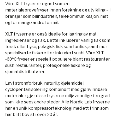
Våre XLT fryser er egnet som en
materialeprøvefryser innen forskning og utvikling – i
bransjer som bilindustrien, telekommunikasjon, mat
og for mange andre formål.
XLT fryserne er også ideelle for lagring av mat,
ingredienser og fisk. Dette inkluderer vanlig fisk som
torsk eller hyse, pelagisk fisk som tunfisk, samt mer
spesialiserte fiskeretter inkludert sushi. Våre XLT
-60ºC fryser er spesielt populære blant restauranter,
sushirestauranter, profesjonelle fiskere og
sjømatdistributører.
Lavt strømforbruk, naturlig kjølemiddel,
cyclopentanisolering kombinert med gjenvinnbare
materialer gjør disse fryserne miljøvennlige i en grad
som ikke sees andre steder. Alle Nordic Lab fryserne
har en unik kompressorteknologi med ett trinn som
har blitt bevist i over 20 år.