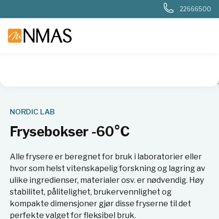
22666500
NMAS hjem
Produkter
Basis labutstyr
Kjøl og frys
Frys
NORDIC LAB
Frysebokser -60°C
Alle frysere er beregnet for bruk i laboratorier eller
hvor som helst vitenskapelig forskning og lagring av
ulike ingredienser, materialer osv. er nødvendig. Høy
stabilitet, pålitelighet, brukervennlighet og
kompakte dimensjoner gjør disse fryserne til det
perfekte valget for fleksibel bruk.