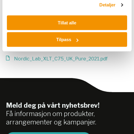
Detaljer
Nordic_Lab_XLT_C150_UK_Pure_2021.pdf
Nordic_Lab_XLT_C200_UK_Pure_2021.pdf
Tillat alle
Nordic_Lab_XLT_C300_UK_Pure.pdf
Nordic_Lab_XLT_C400_UK_Pure.pdf
Tilpass
Nordic_Lab_XLT_C500_UK_Pure.pdf
Nordic_Lab_XLT_C75_UK_Pure_2021.pdf
Meld deg på vårt nyhetsbrev!
Få informasjon om produkter,
arrangementer og kampanjer.