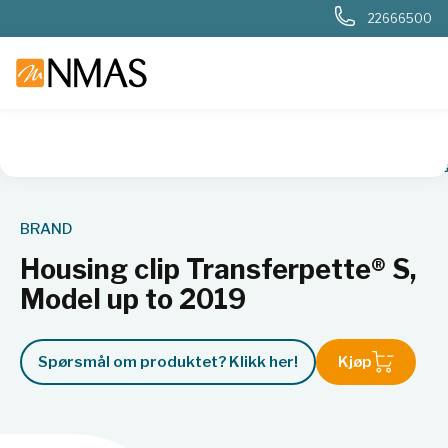
22666500
NMAS hjem
Produkter
Basis labutstyr
Housing clip Tran
BRAND
Housing clip Transferpette® S,
Model up to 2019
Spørsmål om produktet? Klikk her!
Kjøp