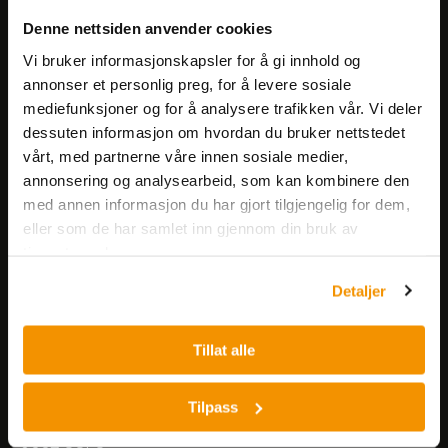
Meld deg på vårt nyhetsbrev!
Denne nettsiden anvender cookies
Få informasjon om produkter,
arrangementer og kampanjer.
Vi bruker informasjonskapsler for å gi innhold og
annonser et personlig preg, for å levere sosiale
mediefunksjoner og for å analysere trafikken vår. Vi deler
Meld på nyhetsbrev
dessuten informasjon om hvordan du bruker nettstedet
vårt, med partnerne våre innen sosiale medier,
annonsering og analysearbeid, som kan kombinere den
med annen informasjon du har gjort tilgjengelig for dem,
eller som de har samlet inn gjennom din bruk av
tjenestene deres.
Nerliens Meszansky AS
Detaljer
Besøksadresse:
Tillat alle
Nils Hansens vei 8
0667 OSLO
Lager:
Tilpass
Nils Hansens vei 10