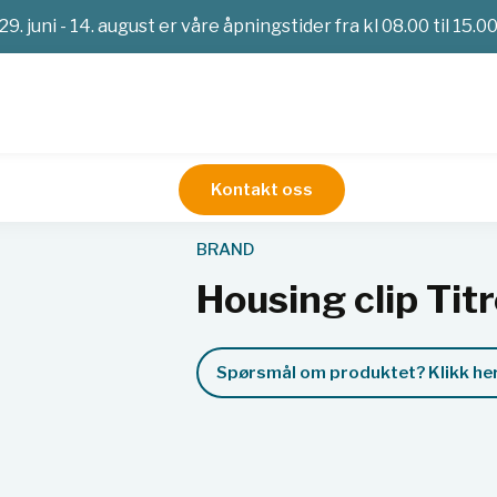
29. juni - 14. august er våre åpningstider fra kl 08.00 til 15.0
Kontakt oss
ette®
BRAND
Housing clip Tit
Spørsmål om produktet? Klikk her