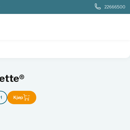
0
22666500
rette®
!
Kjøp