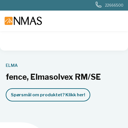
22666500
NMAS hjem
Produkter
Basis labutstyr
Generelt labutstyr
ELMA
fence, Elmasolvex RM/SE
Spørsmål om produktet? Klikk her!