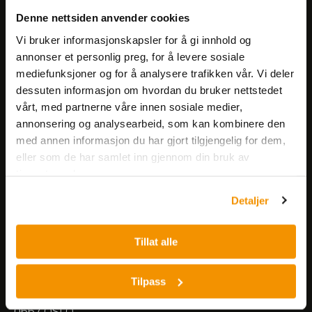
Få informasjon om produkter,
Denne nettsiden anvender cookies
arrangementer og kampanjer.
Vi bruker informasjonskapsler for å gi innhold og
annonser et personlig preg, for å levere sosiale
mediefunksjoner og for å analysere trafikken vår. Vi deler
Meld på nyhetsbrev
dessuten informasjon om hvordan du bruker nettstedet
vårt, med partnerne våre innen sosiale medier,
annonsering og analysearbeid, som kan kombinere den
med annen informasjon du har gjort tilgjengelig for dem,
eller som de har samlet inn gjennom din bruk av
tjenestene deres.
Nerliens Meszansky AS
Detaljer
Besøksadresse:
Tillat alle
Nils Hansens vei 8
0667 OSLO
Lager:
Tilpass
Nils Hansens vei 10
0667 OSLO