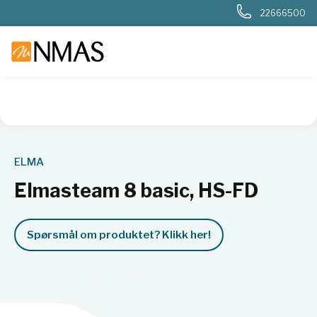
22666500
NMAS hjem
Produkter
Basis labutstyr
Generelt labutstyr
ELMA
Elmasteam 8 basic, HS-FD
Spørsmål om produktet? Klikk her!