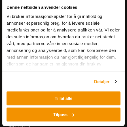
Få informasjon om produkter,
Denne nettsiden anvender cookies
arrangementer og kampanjer.
Vi bruker informasjonskapsler for å gi innhold og
annonser et personlig preg, for å levere sosiale
mediefunksjoner og for å analysere trafikken vår. Vi deler
Meld på nyhetsbrev
dessuten informasjon om hvordan du bruker nettstedet
vårt, med partnerne våre innen sosiale medier,
annonsering og analysearbeid, som kan kombinere den
med annen informasjon du har gjort tilgjengelig for dem,
eller som de har samlet inn gjennom din bruk av
tjenestene deres.
Nerliens Meszansky AS
Detaljer
Besøksadresse:
Tillat alle
Nils Hansens vei 8
0667 OSLO
Lager:
Tilpass
Nils Hansens vei 10
0667 OSLO