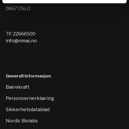
Nils Hansens vei 10
0667 OSLO
Tlf:
22666500
info@nmas.no
Generell informasjon
Bærekraft
Personvernerklæring
Sikkerhetsdatablad
Nordic Biolabs