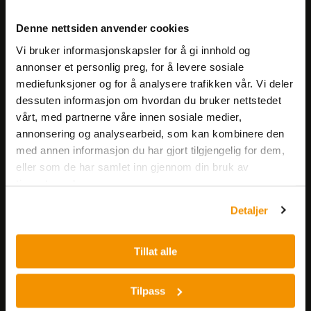
Meld deg på vårt nyhetsbrev!
Denne nettsiden anvender cookies
Få informasjon om produkter,
Vi bruker informasjonskapsler for å gi innhold og
arrangementer og kampanjer.
annonser et personlig preg, for å levere sosiale
mediefunksjoner og for å analysere trafikken vår. Vi deler
Meld på nyhetsbrev
dessuten informasjon om hvordan du bruker nettstedet
vårt, med partnerne våre innen sosiale medier,
annonsering og analysearbeid, som kan kombinere den
med annen informasjon du har gjort tilgjengelig for dem,
eller som de har samlet inn gjennom din bruk av
tjenestene deres.
Detaljer
Nerliens Meszansky AS
Besøksadresse:
Tillat alle
Nils Hansens vei 8
0667 OSLO
Tilpass
Lager: