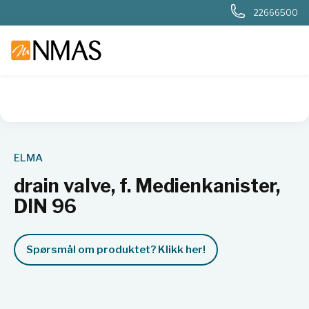
22666500
NMAS hjem
Produkter
Basis labutstyr
Generelt labutstyr
ELMA
drain valve, f. Medienkanister,
DIN 96
Spørsmål om produktet? Klikk her!