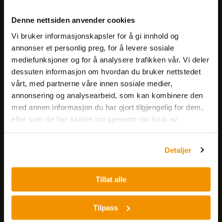
Meld deg på vårt nyhetsbrev!
Denne nettsiden anvender cookies
Få informasjon om produkter,
Vi bruker informasjonskapsler for å gi innhold og
arrangementer og kampanjer.
annonser et personlig preg, for å levere sosiale
mediefunksjoner og for å analysere trafikken vår. Vi deler
Meld på nyhetsbrev
dessuten informasjon om hvordan du bruker nettstedet
vårt, med partnerne våre innen sosiale medier,
annonsering og analysearbeid, som kan kombinere den
med annen informasjon du har gjort tilgjengelig for dem,
eller som de har samlet inn gjennom din bruk av
tjenestene deres.
Detaljer
Nerliens Meszansky AS
Besøksadresse:
Tillat alle
Nils Hansens vei 8
0667 OSLO
Tilpass
Lager: