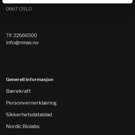
Nils Hansens vei 10
0667 OSLO
Tlf:
22666500
info@nmas.no
Generell informasjon
Bærekraft
Personvernerklæring
Sikkerhetsdatablad
Nordic Biolabs