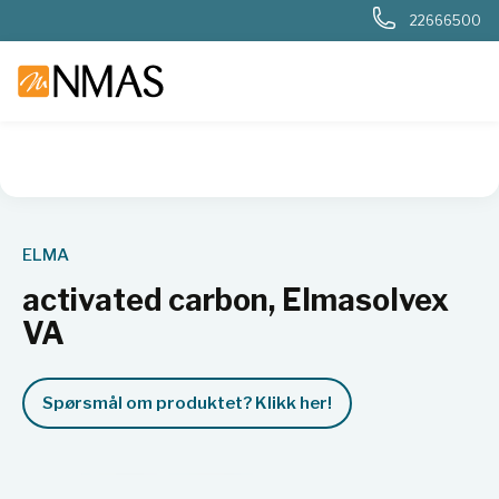
22666500
NMAS hjem
Produkter
Basis labutstyr
Generelt labutstyr
ELMA
activated carbon, Elmasolvex
VA
Spørsmål om produktet? Klikk her!