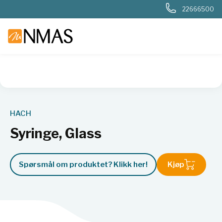
22666500
NMAS hjem
Produkter
Basis labutstyr
Generelt labutstyr
HACH
Syringe, Glass
Spørsmål om produktet? Klikk her!
Kjøp