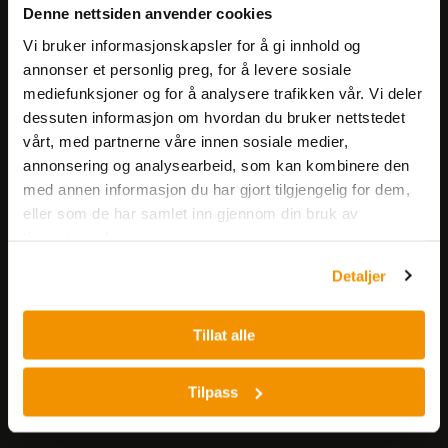
Få informasjon om produkter,
Denne nettsiden anvender cookies
arrangementer og kampanjer.
Vi bruker informasjonskapsler for å gi innhold og
annonser et personlig preg, for å levere sosiale
Meld på nyhetsbrev
mediefunksjoner og for å analysere trafikken vår. Vi deler
dessuten informasjon om hvordan du bruker nettstedet
vårt, med partnerne våre innen sosiale medier,
annonsering og analysearbeid, som kan kombinere den
med annen informasjon du har gjort tilgjengelig for dem,
eller som de har samlet inn gjennom din bruk av
tjenestene deres.
Nerliens Meszansky AS
Detaljer
Besøksadresse:
Nils Hansens vei 8
Tillat alle
0667 OSLO
Lager:
Tilpass
Nils Hansens vei 10
0667 OSLO