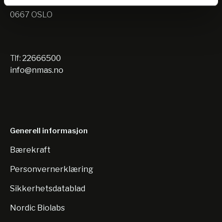
Nils Hansens vei 10
0667 OSLO
Tlf:
22666500
info@nmas.no
Generell informasjon
Bærekraft
Personvernerklæring
Sikkerhetsdatablad
Nordic Biolabs