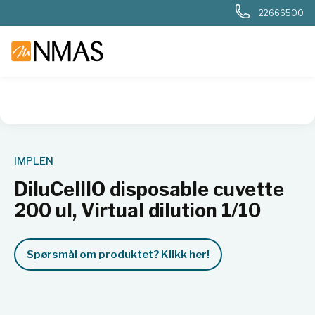
22666500
NMAS hjem
Produkter
Basis labutstyr
Generelt labutstyr
IMPLEN
DiluCelllO disposable cuvette
200 ul, Virtual dilution 1/10
Spørsmål om produktet? Klikk her!