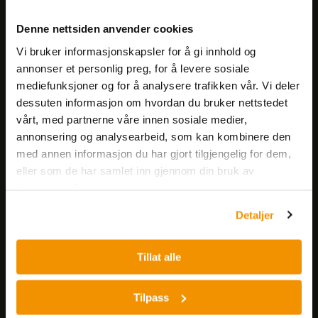
Meld deg på vårt nyhetsbrev!
Denne nettsiden anvender cookies
Få informasjon om produkter,
Vi bruker informasjonskapsler for å gi innhold og
arrangementer og kampanjer.
annonser et personlig preg, for å levere sosiale
mediefunksjoner og for å analysere trafikken vår. Vi deler
Meld på nyhetsbrev
dessuten informasjon om hvordan du bruker nettstedet
vårt, med partnerne våre innen sosiale medier,
annonsering og analysearbeid, som kan kombinere den
med annen informasjon du har gjort tilgjengelig for dem,
eller som de har samlet inn gjennom din bruk av
tjenestene deres.
Detaljer
Nerliens Meszansky AS
Besøksadresse:
Tillat alle
Nils Hansens vei 8
0667 OSLO
Tilpass
Lager: