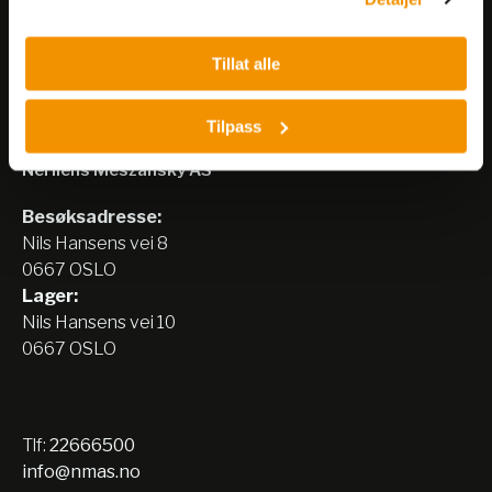
Tillat alle
Tilpass
Nerliens Meszansky AS
Besøksadresse:
Nils Hansens vei 8
0667 OSLO
Lager:
Nils Hansens vei 10
0667 OSLO
Tlf:
22666500
info@nmas.no