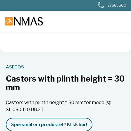
22666500
NMAS hjem
Produkter
Basis labutstyr
Generelt labutstyr
ASECOS
Castors with plinth height = 30
mm
Castors with plinth height = 30 mm for model(s):
SL.080.110.UB.2T
Spørsmål om produktet? Klikk her!