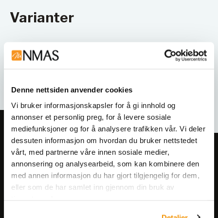
Varianter
Denne nettsiden anvender cookies
Vi bruker informasjonskapsler for å gi innhold og
annonser et personlig preg, for å levere sosiale
mediefunksjoner og for å analysere trafikken vår. Vi deler
dessuten informasjon om hvordan du bruker nettstedet
vårt, med partnerne våre innen sosiale medier,
Meld deg på vårt nyhetsbrev!
annonsering og analysearbeid, som kan kombinere den
Få informasjon om produkter,
med annen informasjon du har gjort tilgjengelig for dem,
arrangementer og kampanjer.
eller som de har samlet inn gjennom din bruk av
tjenestene deres.
Meld på nyhetsbrev
Detaljer