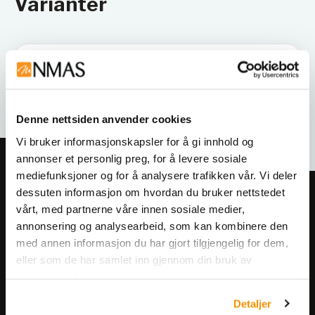
Varianter
Denne nettsiden anvender cookies
Vi bruker informasjonskapsler for å gi innhold og
annonser et personlig preg, for å levere sosiale
mediefunksjoner og for å analysere trafikken vår. Vi deler
dessuten informasjon om hvordan du bruker nettstedet
Meld deg på vårt nyhetsbrev!
vårt, med partnerne våre innen sosiale medier,
Få informasjon om produkter,
annonsering og analysearbeid, som kan kombinere den
arrangementer og kampanjer.
med annen informasjon du har gjort tilgjengelig for dem,
eller som de har samlet inn gjennom din bruk av
tjenestene deres.
Meld på nyhetsbrev
Detaljer