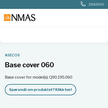
22666500
NMAS hjem
Produkter
Basis labutstyr
Generelt labutstyr
ASECOS
Base cover 060
Base cover for model(s): Q90.195.060
Spørsmål om produktet? Klikk her!