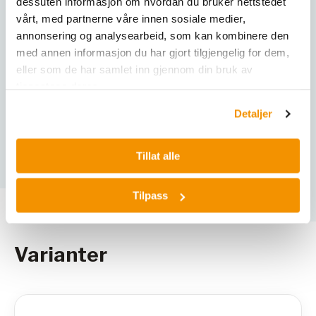
melamine resin-coated / PP
dessuten informasjon om hvordan du bruker nettstedet
equipment
vårt, med partnerne våre innen sosiale medier,
annonsering og analysearbeid, som kan kombinere den
Number of storage
2
med annen informasjon du har gjort tilgjengelig for dem,
levels
eller som de har samlet inn gjennom din bruk av
Fire resistance
0 minutes
tjenestene deres.
Detaljer
Transport base
optional
Type of lock
Profile cylinder lock
Tillat alle
Tilpass
Varianter