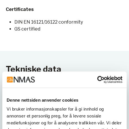
Certificates
DIN EN 16121/16122 conformity
GS certified
Tekniske data
Produktspesifikasjo
ASE 39808-892-30625
ner
Denne nettsiden anvender cookies
Interior equipment
Vi bruker informasjonskapsler for å gi innhold og
pull-out shelf with plastic sump
(main part)
annonser et personlig preg, for å levere sosiale
mediefunksjoner og for å analysere trafikken vår. Vi deler
Material of interior