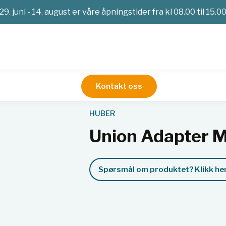
29. juni - 14. august er våre åpningstider fra kl 08.00 til 15.0
Kontakt oss
Service
Union Adapter M16x1 Male to M16x1 Male
HUBER
Union Adapter 
Spørsmål om produktet? Klikk her