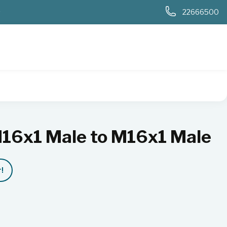
0
22666500
M16x1 Male to M16x1 Male
!