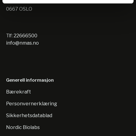
Nils Hansens vei 10
0667 OSLO
Tlf:
22666500
info@nmas.no
Generell informasjon
Bærekraft
Personvernerklæring
Sikkerhetsdatablad
Nordic Biolabs