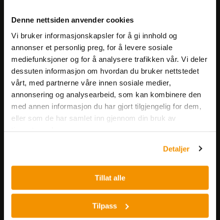
Meld deg på vårt nyhetsbrev!
Denne nettsiden anvender cookies
Få informasjon om produkter,
Vi bruker informasjonskapsler for å gi innhold og
arrangementer og kampanjer.
annonser et personlig preg, for å levere sosiale
mediefunksjoner og for å analysere trafikken vår. Vi deler
Meld på nyhetsbrev
dessuten informasjon om hvordan du bruker nettstedet
vårt, med partnerne våre innen sosiale medier,
annonsering og analysearbeid, som kan kombinere den
med annen informasjon du har gjort tilgjengelig for dem,
eller som de har samlet inn gjennom din bruk av
tjenestene deres.
Detaljer
Nerliens Meszansky AS
Besøksadresse:
Tillat alle
Nils Hansens vei 8
0667 OSLO
Tilpass
Lager: