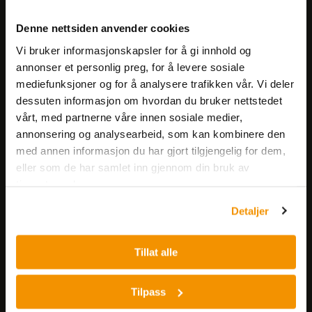
Meld deg på vårt nyhetsbrev!
Denne nettsiden anvender cookies
Få informasjon om produkter,
Vi bruker informasjonskapsler for å gi innhold og
arrangementer og kampanjer.
annonser et personlig preg, for å levere sosiale
mediefunksjoner og for å analysere trafikken vår. Vi deler
Meld på nyhetsbrev
dessuten informasjon om hvordan du bruker nettstedet
vårt, med partnerne våre innen sosiale medier,
annonsering og analysearbeid, som kan kombinere den
med annen informasjon du har gjort tilgjengelig for dem,
eller som de har samlet inn gjennom din bruk av
tjenestene deres.
Detaljer
Nerliens Meszansky AS
Besøksadresse:
Tillat alle
Nils Hansens vei 8
0667 OSLO
Tilpass
Lager: