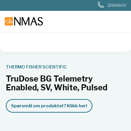
22666500
NMAS hjem
Produkter
Basis labutstyr
Generelt labutstyr
THERMO FISHER SCIENTIFIC
TruDose BG Telemetry
Enabled, SV, White, Pulsed
Spørsmål om produktet? Klikk her!