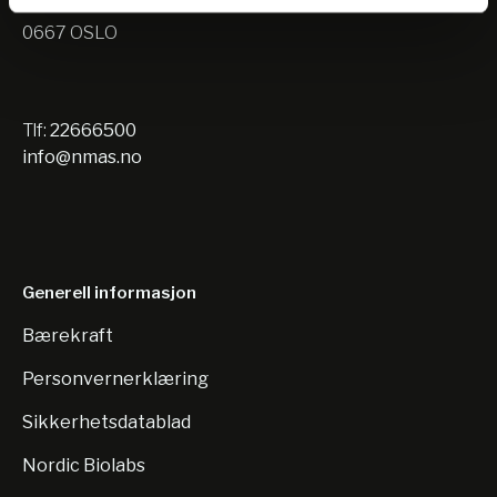
Nils Hansens vei 10
0667 OSLO
Tlf:
22666500
info@nmas.no
Generell informasjon
Bærekraft
Personvernerklæring
Sikkerhetsdatablad
Nordic Biolabs