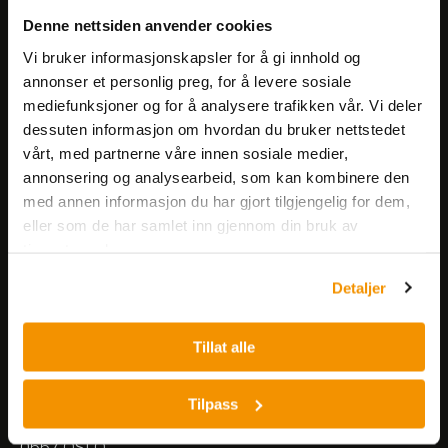
Få informasjon om produkter,
Denne nettsiden anvender cookies
arrangementer og kampanjer.
Vi bruker informasjonskapsler for å gi innhold og
annonser et personlig preg, for å levere sosiale
mediefunksjoner og for å analysere trafikken vår. Vi deler
Meld på nyhetsbrev
dessuten informasjon om hvordan du bruker nettstedet
vårt, med partnerne våre innen sosiale medier,
annonsering og analysearbeid, som kan kombinere den
med annen informasjon du har gjort tilgjengelig for dem,
eller som de har samlet inn gjennom din bruk av
tjenestene deres.
Nerliens Meszansky AS
Detaljer
Besøksadresse:
Tillat alle
Nils Hansens vei 8
0667 OSLO
Lager:
Tilpass
Nils Hansens vei 10
0667 OSLO