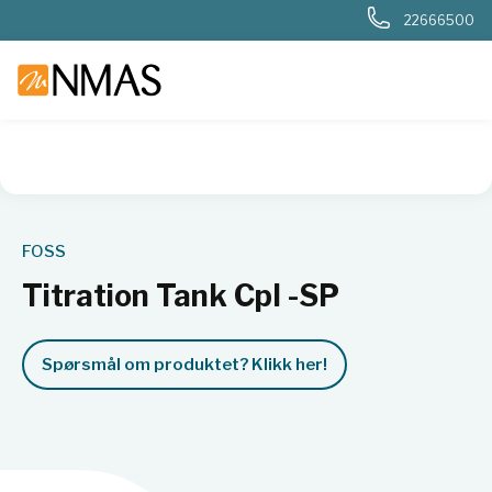
22666500
NMAS hjem
Produkter
Basis labutstyr
Generelt labutstyr
FOSS
Titration Tank Cpl -SP
Spørsmål om produktet? Klikk her!