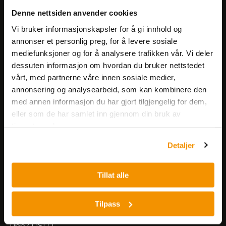
Få informasjon om produkter,
Denne nettsiden anvender cookies
arrangementer og kampanjer.
Vi bruker informasjonskapsler for å gi innhold og
annonser et personlig preg, for å levere sosiale
mediefunksjoner og for å analysere trafikken vår. Vi deler
Meld på nyhetsbrev
dessuten informasjon om hvordan du bruker nettstedet
vårt, med partnerne våre innen sosiale medier,
annonsering og analysearbeid, som kan kombinere den
med annen informasjon du har gjort tilgjengelig for dem,
eller som de har samlet inn gjennom din bruk av
tjenestene deres.
Nerliens Meszansky AS
Detaljer
Besøksadresse:
Tillat alle
Nils Hansens vei 8
0667 OSLO
Lager:
Tilpass
Nils Hansens vei 10
0667 OSLO