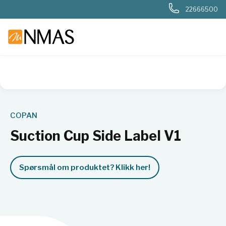
22666500
NMAS hjem
Produkter
Basis labutstyr
Generelt labutstyr
COPAN
Suction Cup Side Label V1
Spørsmål om produktet? Klikk her!