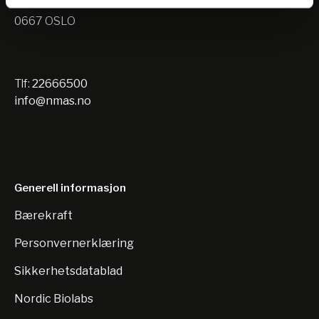
Nils Hansens vei 10
0667 OSLO
Tlf:
22666500
info@nmas.no
Generell informasjon
Bærekraft
Personvernerklæring
Sikkerhetsdatablad
Nordic Biolabs