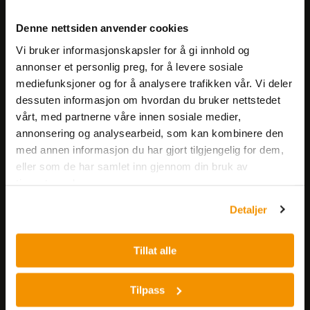
Meld deg på vårt nyhetsbrev!
Denne nettsiden anvender cookies
Få informasjon om produkter,
Vi bruker informasjonskapsler for å gi innhold og
arrangementer og kampanjer.
annonser et personlig preg, for å levere sosiale
mediefunksjoner og for å analysere trafikken vår. Vi deler
Meld på nyhetsbrev
dessuten informasjon om hvordan du bruker nettstedet
vårt, med partnerne våre innen sosiale medier,
annonsering og analysearbeid, som kan kombinere den
med annen informasjon du har gjort tilgjengelig for dem,
eller som de har samlet inn gjennom din bruk av
tjenestene deres.
Detaljer
Nerliens Meszansky AS
Besøksadresse:
Tillat alle
Nils Hansens vei 8
0667 OSLO
Tilpass
Lager: