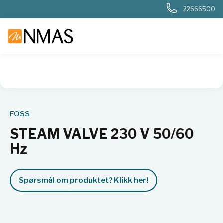
22666500
NMAS hjem
Produkter
Basis labutstyr
Generelt labutstyr
FOSS
STEAM VALVE 230 V 50/60
Hz
Spørsmål om produktet? Klikk her!