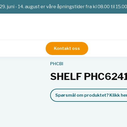
29. juni - 14. august er våre åpningstider fra kl 08.00 til 15.0
Kontakt oss
Service
SHELF PHC6241944660BX
PHCBI
SHELF PHC624
Spørsmål om produktet? Klikk her