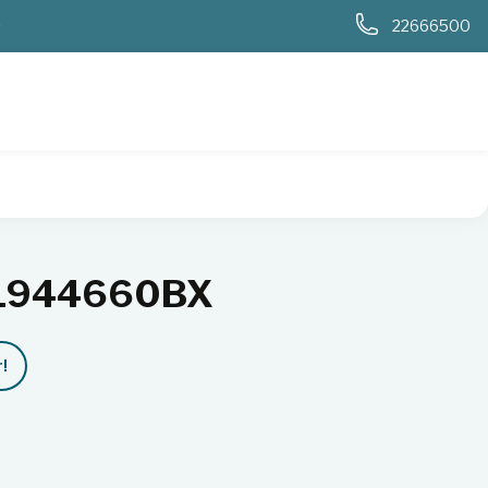
0
22666500
1944660BX
!