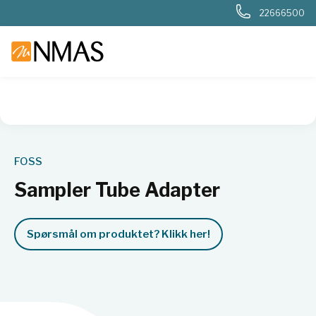
22666500
NMAS hjem
Produkter
Basis labutstyr
Generelt labutstyr
FOSS
Sampler Tube Adapter
Spørsmål om produktet? Klikk her!