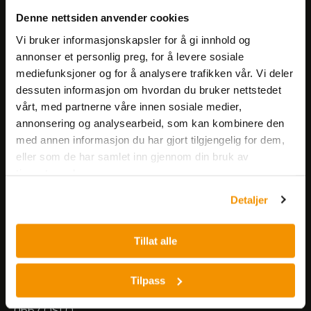
Få informasjon om produkter,
Denne nettsiden anvender cookies
arrangementer og kampanjer.
Vi bruker informasjonskapsler for å gi innhold og
annonser et personlig preg, for å levere sosiale
mediefunksjoner og for å analysere trafikken vår. Vi deler
Meld på nyhetsbrev
dessuten informasjon om hvordan du bruker nettstedet
vårt, med partnerne våre innen sosiale medier,
annonsering og analysearbeid, som kan kombinere den
med annen informasjon du har gjort tilgjengelig for dem,
eller som de har samlet inn gjennom din bruk av
tjenestene deres.
Nerliens Meszansky AS
Detaljer
Besøksadresse:
Tillat alle
Nils Hansens vei 8
0667 OSLO
Lager:
Tilpass
Nils Hansens vei 10
0667 OSLO