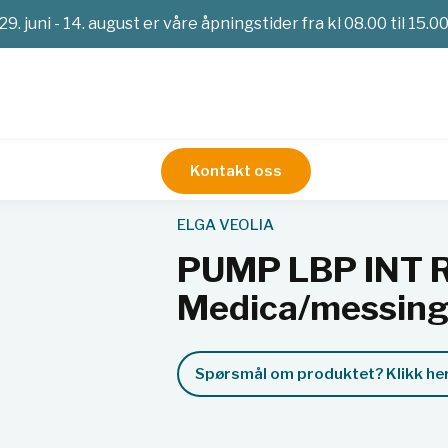
29. juni - 14. august er våre åpningstider fra kl 08.00 til 15.0
Kontakt oss
Service
PUMP LBP INT RESERVOIR - RO pumpe Medica/me
ELGA VEOLIA
PUMP LBP INT 
Medica/messin
Spørsmål om produktet? Klikk her