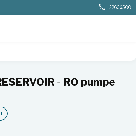
0
22666500
ssing
RESERVOIR - RO pumpe
g
!