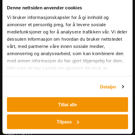
Få informasjon om produkter,
Denne nettsiden anvender cookies
arrangementer og kampanjer.
Vi bruker informasjonskapsler for å gi innhold og
annonser et personlig preg, for å levere sosiale
mediefunksjoner og for å analysere trafikken vår. Vi deler
Meld på nyhetsbrev
dessuten informasjon om hvordan du bruker nettstedet
vårt, med partnerne våre innen sosiale medier,
annonsering og analysearbeid, som kan kombinere den
med annen informasjon du har gjort tilgjengelig for dem,
eller som de har samlet inn gjennom din bruk av
tjenestene deres.
Nerliens Meszansky AS
Detaljer
Besøksadresse:
Tillat alle
Nils Hansens vei 8
0667 OSLO
Lager:
Tilpass
Nils Hansens vei 10
0667 OSLO